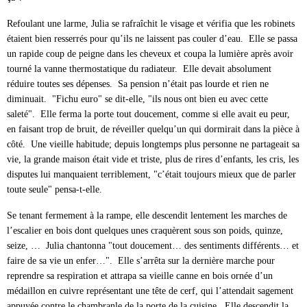
Refoulant une larme, Julia se rafraîchit le visage et vérifia que les robinets
étaient bien resserrés pour qu’ils ne laissent pas couler d’eau. Elle se passa
un rapide coup de peigne dans les cheveux et coupa la lumière après avoir
tourné la vanne thermostatique du radiateur. Elle devait absolument
réduire toutes ses dépenses. Sa pension n’était pas lourde et rien ne
diminuait. "Fichu euro" se dit-elle, "ils nous ont bien eu avec cette
saleté". Elle ferma la porte tout doucement, comme si elle avait eu peur,
en faisant trop de bruit, de réveiller quelqu’un qui dormirait dans la pièce à
côté. Une vieille habitude; depuis longtemps plus personne ne partageait sa
vie, la grande maison était vide et triste, plus de rires d’enfants, les cris, les
disputes lui manquaient terriblement, "c’était toujours mieux que de parler
toute seule" pensa-t-elle.
Se tenant fermement à la rampe, elle descendit lentement les marches de
l’escalier en bois dont quelques unes craquèrent sous son poids, quinze,
seize, … Julia chantonna "tout doucement… des sentiments différents… et
faire de sa vie un enfer…". Elle s’arrêta sur la dernière marche pour
reprendre sa respiration et attrapa sa vieille canne en bois ornée d’un
médaillon en cuivre représentant une tête de cerf, qui l’attendait sagement
appuyée contre le chambranle de la porte de la cuisine. Elle descendit la