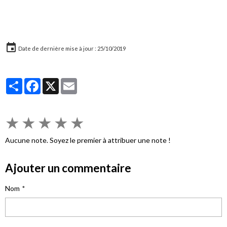
Date de dernière mise à jour : 25/10/2019
Partager
Facebook
X
Email
★
★
★
★
★
Aucune note. Soyez le premier à attribuer une note !
Ajouter un commentaire
Nom