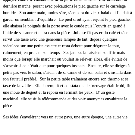
dernière marche, posant avec précautions le pied gauche sur le carrelage
humide. Son autre main, moins sûre, s’empara du vieux balai qui l’aidait à
garder un semblant d’équilibre. Le pied droit ayant rejoint le pied gauche,
elle abaissa la poignée de la porte avec le coude puis l’ouvrit en grand à
l’aide de sa canne et entra dans la pièce. Julia se fit passer du café et s’en
servit une tasse avec une généreuse lampée de lait, déposa quelques
spéculoos sur une petite assiette et resta debout pour déguster le tout,
calmement, en prenant son temps. Ses jambes la faisaient souffrir mais
moins que lorsqu’elle marchait ou voulait se relever, alors, elle évitait de
s’asseoir si ce n’était que pour quelques instants. Ensuite, elle se dirigea à
petits pas vers le salon, s’aidant de sa canne et de son balai et s'installa dans
son fauteuil préféré. Sur la petite table traînaient encore son thermo et sa
tasse de la veille. Elle la remplit et constata que le breuvage était froid, fit
une moue de dégoût et la reposa en fermant les yeux. D’un geste
machinal, elle saisit la télécommande et des voix anonymes envahirent la
pièce.
Ses idées s'envolèrent vers un autre pays, une autre époque, une autre vie.