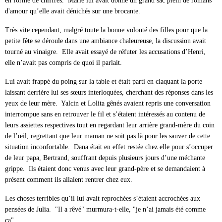
en forme de chiffres. Marie lui avait donné un grand sac plein de romans
d'amour qu’elle avait dénichés sur une brocante.
Très vite cependant, malgré toute la bonne volonté des filles pour que la
petite fête se déroule dans une ambiance chaleureuse, la discussion avait
tourné au vinaigre. Elle avait essayé de réfuter les accusations d’Henri,
elle n’avait pas compris de quoi il parlait.
Lui avait frappé du poing sur la table et était parti en claquant la porte
laissant derrière lui ses sœurs interloquées, cherchant des réponses dans les
yeux de leur mère. Yalcin et Lolita gênés avaient repris une conversation
interrompue sans en retrouver le fil et s’étaient intéressés au contenu de
leurs assiettes respectives tout en regardant leur arrière grand-mère du coin
de l’œil, regrettant que leur maman ne soit pas là pour les sauver de cette
situation inconfortable. Dana était en effet restée chez elle pour s’occuper
de leur papa, Bertrand, souffrant depuis plusieurs jours d’une méchante
grippe. Ils étaient donc venus avec leur grand-père et se demandaient à
présent comment ils allaient rentrer chez eux.
Les choses terribles qu’il lui avait reprochées s’étaient accrochées aux
pensées de Julia. "Il a rêvé" murmura-t-elle, "je n’ai jamais été comme
ça".