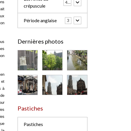
ons
42
crépuscule
ait
aux
Période anglaise
3
ion
Dernières photos
ous
hes
bon
 en
 et
s à
 de
our
Pastiches
des
des
que
Pastiches
 la