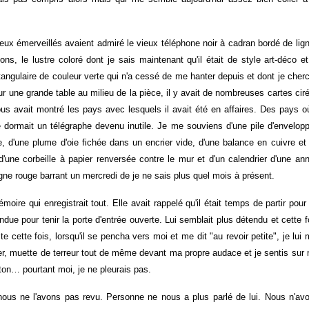
yeux émerveillés avaient admiré le vieux téléphone noir à cadran bordé de lig
ns, le lustre coloré dont je sais maintenant qu'il était de style art-déco et
tangulaire de couleur verte qui n'a cessé de me hanter depuis et dont je cher
 une grande table au milieu de la pièce, il y avait de nombreuses cartes cir
ous avait montré les pays avec lesquels il avait été en affaires. Des pays où
 dormait un télégraphe devenu inutile. Je me souviens d'une pile d'envelop
re, d'une plume d'oie fichée dans un encrier vide, d'une balance en cuivre et
'une corbeille à papier renversée contre le mur et d'un calendrier d'une an
igne rouge barrant un mercredi de je ne sais plus quel mois à présent.
ire qui enregistrait tout. Elle avait rappelé qu'il était temps de partir pour
due pour tenir la porte d'entrée ouverte. Lui semblait plus détendu et cette f
cette fois, lorsqu'il se pencha vers moi et me dit "au revoir petite", je lui 
er, muette de terreur tout de même devant ma propre audace et je sentis sur
on… pourtant moi, je ne pleurais pas.
ous ne l'avons pas revu. Personne ne nous a plus parlé de lui. Nous n'av