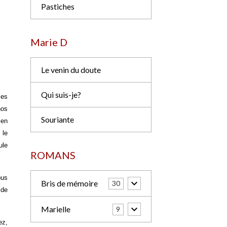
Pastiches
Marie D
Le venin du doute
Qui suis-je?
ses
nos
Souriante
ien
 le
ule
ROMANS
ous
Bris de mémoire
30
ide
Marielle
9
ez,