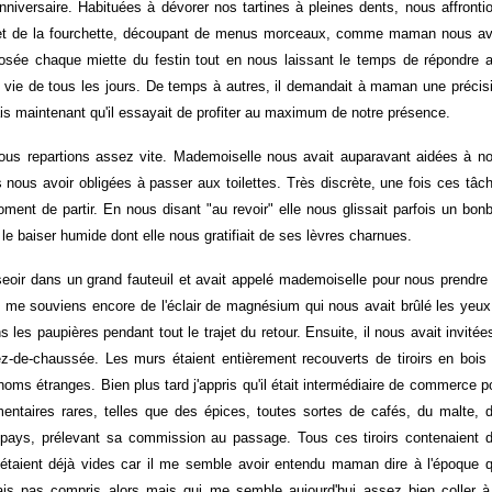
niversaire. Habituées à dévorer nos tartines à pleines dents, nous affronti
u et de la fourchette, découpant de menus morceaux, comme maman nous av
 posée chaque miette du festin tout en nous laissant le temps de répondre 
re vie de tous les jours. De temps à autres, il demandait à maman une précis
ais maintenant qu'il essayait de profiter au maximum de notre présence.
nous repartions assez vite. Mademoiselle nous avait auparavant aidées à n
s nous avoir obligées à passer aux toilettes. Très discrète, une fois ces tâc
ent de partir. En nous disant "au revoir" elle nous glissait parfois un bon
le baiser humide dont elle nous gratifiait de ses lèvres charnues.
asseoir dans un grand fauteuil et avait appelé mademoiselle pour nous prendre
 me souviens encore de l'éclair de magnésium qui nous avait brûlé les yeux
les paupières pendant tout le trajet du retour. Ensuite, il nous avait invitée
ez-de-chaussée. Les murs étaient entièrement recouverts de tiroirs en bois
 noms étranges. Bien plus tard j'appris qu'il était intermédiaire de commerce p
mentaires rares, telles que des épices, toutes sortes de cafés, du malte, 
e pays, prélevant sa commission au passage. Tous ces tiroirs contenaient 
s étaient déjà vides car il me semble avoir entendu maman dire à l'époque 
vais pas compris alors mais qui me semble aujourd'hui assez bien coller à