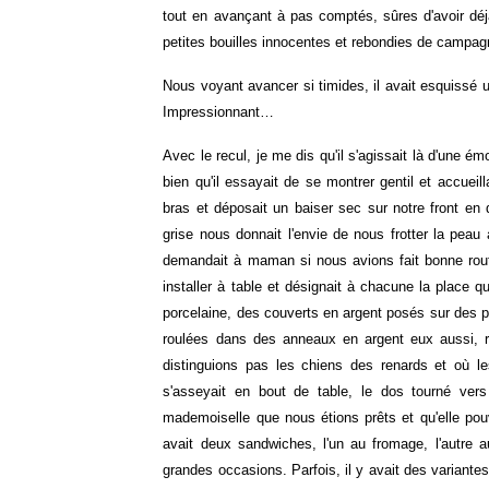
tout en avançant à pas comptés, sûres d'avoir dé
petites bouilles innocentes et rebondies de campag
Nous voyant avancer si timides, il avait esquissé un
Impressionnant…
Avec le recul, je me dis qu'il s'agissait là d'une ém
bien qu'il essayait de se montrer gentil et accuei
bras et déposait un baiser sec sur notre front en 
grise nous donnait l'envie de nous frotter la peau
demandait à maman si nous avions fait bonne route,
installer à table et désignait à chacune la place qu
porcelaine, des couverts en argent posés sur des p
roulées dans des anneaux en argent eux aussi, 
distinguions pas les chiens des renards et où l
s'asseyait en bout de table, le dos tourné vers 
mademoiselle que nous étions prêts et qu'elle pouv
avait deux sandwiches, l'un au fromage, l'autre a
grandes occasions. Parfois, il y avait des variant