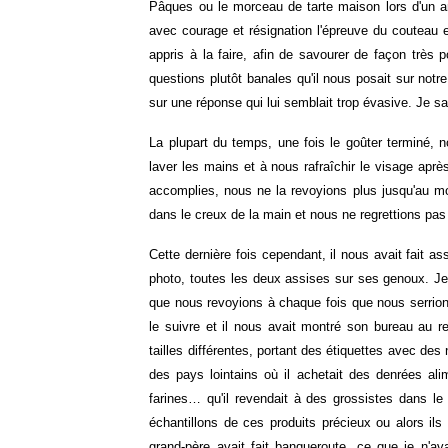
Pâques ou le morceau de tarte maison lors d'un an
avec courage et résignation l'épreuve du coutea
appris à la faire, afin de savourer de façon très
questions plutôt banales qu'il nous posait sur not
sur une réponse qui lui semblait trop évasive. Je s
La plupart du temps, une fois le goûter terminé, 
laver les mains et à nous rafraîchir le visage aprè
accomplies, nous ne la revoyions plus jusqu'au mom
dans le creux de la main et nous ne regrettions pas 
Cette dernière fois cependant, il nous avait fait 
photo, toutes les deux assises sur ses genoux. Je
que nous revoyions à chaque fois que nous serrions 
le suivre et il nous avait montré son bureau au r
tailles différentes, portant des étiquettes avec des
des pays lointains où il achetait des denrées ali
farines… qu'il revendait à des grossistes dans l
échantillons de ces produits précieux ou alors il
grand-père avait fait banqueroute, ce que je n'a