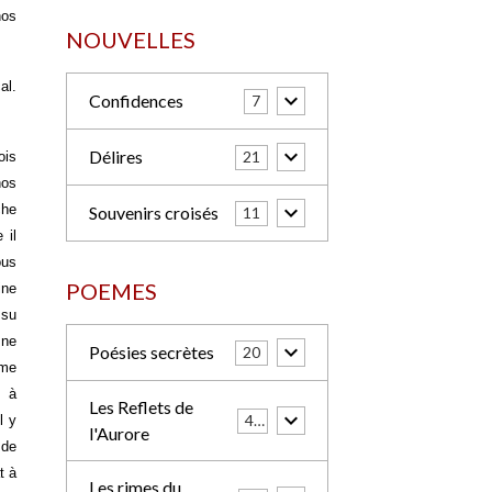
nos
NOUVELLES
al.
Confidences
7
Délires
21
ois
nos
che
Souvenirs croisés
11
 il
ous
POEMES
ine
ssu
 ne
Poésies secrètes
20
ême
i à
Les Reflets de
42
l y
l'Aurore
 de
t à
Les rimes du