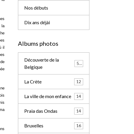
Nos débuts
nes
Dix ans déjài
 la
che
ées
Albums photos
 il
pes
Découverte de la
 de
57
Belgique
née
La Crète
12
 ne
ois
La ville de mon enfance
14
mis
 ma
Praia das Ondas
14
Bruxelles
16
ons