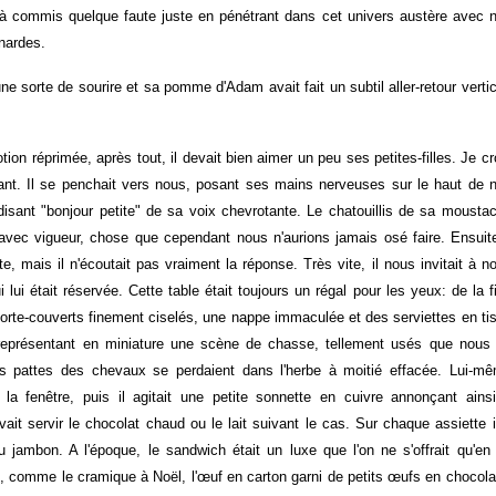
jà commis quelque faute juste en pénétrant dans cet univers austère avec 
nardes.
e sorte de sourire et sa pomme d'Adam avait fait un subtil aller-retour vertic
otion réprimée, après tout, il devait bien aimer un peu ses petites-filles. Je cr
llant. Il se penchait vers nous, posant ses mains nerveuses sur le haut de 
disant "bonjour petite" de sa voix chevrotante. Le chatouillis de sa mousta
 avec vigueur, chose que cependant nous n'aurions jamais osé faire. Ensuite
 mais il n'écoutait pas vraiment la réponse. Très vite, il nous invitait à n
i lui était réservée. Cette table était toujours un régal pour les yeux: de la f
orte-couverts finement ciselés, une nappe immaculée et des serviettes en ti
représentant en miniature une scène de chasse, tellement usés que nous
es pattes des chevaux se perdaient dans l'herbe à moitié effacée. Lui-m
la fenêtre, puis il agitait une petite sonnette en cuivre annonçant ains
ait servir le chocolat chaud ou le lait suivant le cas. Sur chaque assiette i
u jambon. A l'époque, le sandwich était un luxe que l'on ne s'offrait qu'en
es, comme le cramique à Noël, l'œuf en carton garni de petits œufs en chocola