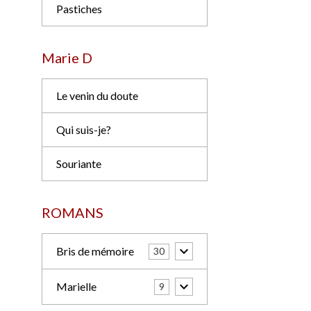
Pastiches
Marie D
Le venin du doute
Qui suis-je?
Souriante
ROMANS
Bris de mémoire
30
Marielle
9