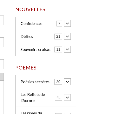
NOUVELLES
Confidences
7
Délires
21
Souvenirs croisés
11
POEMES
Poésies secrètes
20
Les Reflets de
42
l'Aurore
Les rimes du