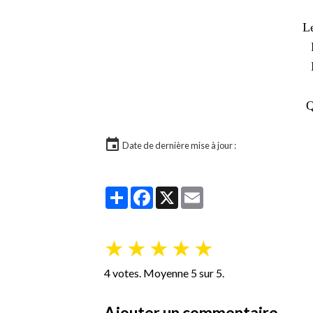
Le
Q
Date de dernière mise à jour :
Partager
Facebook
X
Email
★
★
★
★
★
4
votes. Moyenne
5
sur 5.
Ajouter un commentaire