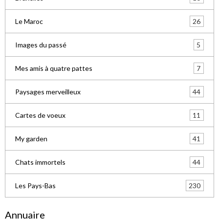
26
Le Maroc
5
Images du passé
7
Mes amis à quatre pattes
44
Paysages merveilleux
11
Cartes de voeux
41
My garden
44
Chats immortels
230
Les Pays-Bas
Annuaire