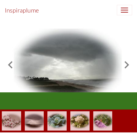
Inspiraplume
Les rimes du crépuscule