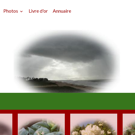
Photos
Livre d'or
Annuaire
Les rimes du crépuscule
Délires