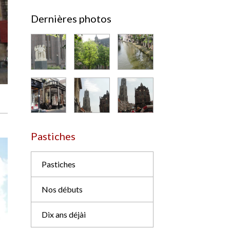
42
crépuscule
Période anglaise
3
Dernières photos
Pastiches
Pastiches