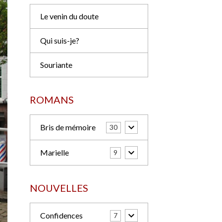
Pastiches
Marie D
Le venin du doute
Qui suis-je?
Souriante
ROMANS
Bris de mémoire
30
Marielle
9