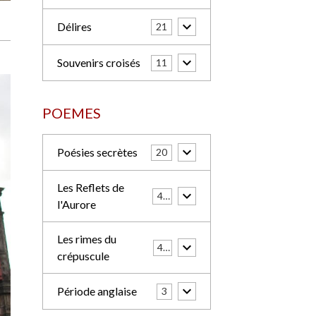
NOUVELLES
Confidences
7
Délires
21
Souvenirs croisés
11
POEMES
Poésies secrètes
20
Les Reflets de
42
l'Aurore
Les rimes du