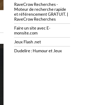
Solutions web
Ramsès au pays des points-
virgules
RaveCrow Recherches -
Moteur de recherche rapide
et référencement GRATUIT. |
RaveCrow Recherches
Faire un site avec E-
monsite.com
Jeux Flash .net
Dudelire : Humour et Jeux