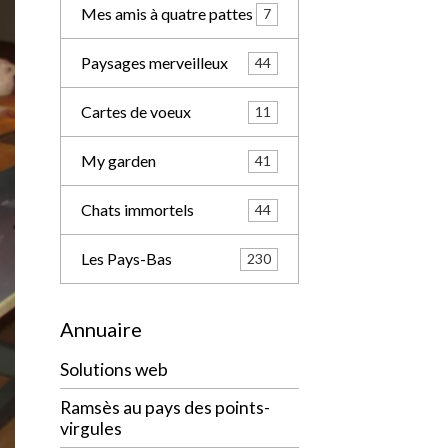
Le Maroc
26
Images du passé
5
Mes amis à quatre pattes
7
Paysages merveilleux
44
Cartes de voeux
11
My garden
41
Chats immortels
44
Les Pays-Bas
230
Annuaire