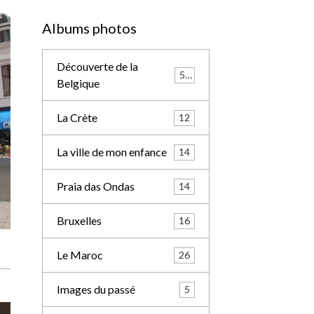
Nos débuts
Dix ans déjài
Albums photos
Découverte de la
57
Belgique
La Crète
12
La ville de mon enfance
14
Praia das Ondas
14
Bruxelles
16