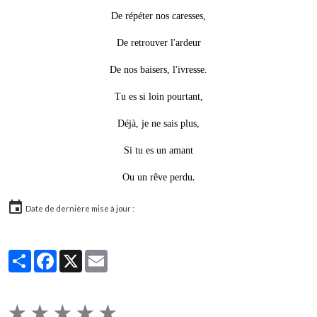
De répéter nos caresses,
De retrouver l'ardeur
De nos baisers, l'ivresse.
Tu es si loin pourtant,
Déjà, je ne sais plus,
Si tu es un amant
.
Ou un rêve perdu
Date de dernière mise à jour :
Partager
Facebook
X
Email
★
★
★
★
★