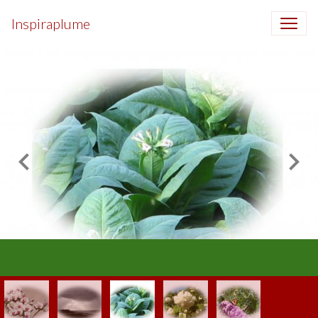
Inspiraplume
Délires