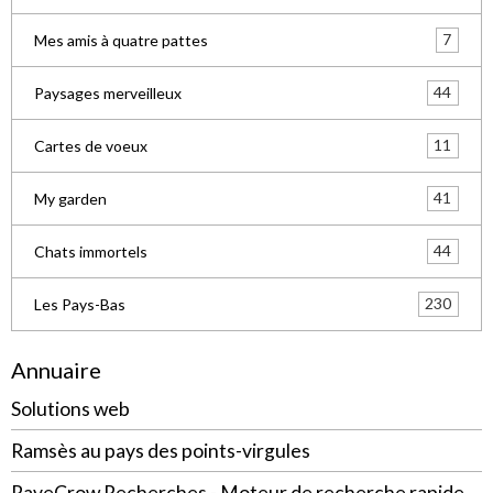
7
Mes amis à quatre pattes
44
Paysages merveilleux
11
Cartes de voeux
41
My garden
44
Chats immortels
230
Les Pays-Bas
Annuaire
Solutions web
Ramsès au pays des points-virgules
RaveCrow Recherches - Moteur de recherche rapide